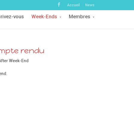
Accueil
News
crivez-vous
Week-Ends
Membres
mpte rendu
After Week-End
end.