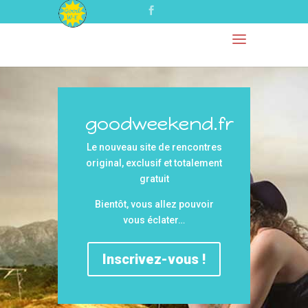
goodweekend.fr
Le nouveau site de rencontres
original, exclusif
et totalement
gratuit
Bientôt, vous allez pouvoir
vous éclater…
Inscrivez-vous !